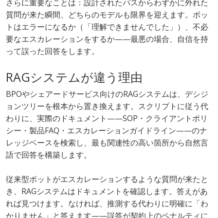
さらに重要なことは：設計されたパスからわずかに外れた
質問が来た瞬間、どちらのモデルも限界を迎えます。ボッ
トはエラーになるか（「理解できませんでした」）、不必
要なエスカレーションをするか——最悪の場合、自信を持
って誤った回答をします。
RAGシステムが違う理由
BPOやシェアードサービス向けのRAGシステムは、デシジ
ョンツリーを根本から置き換えます。スクリプトに従う代
わりに、実際のドキュメント——SOP・クライアントポリ
シー・製品FAQ・エスカレーションガイドライン——のナ
レッジベースを検索し、最も関連性の高い箇所から自然言
語で回答を構築します。
従来型ボットがエスカレーションするような質問が来たと
き、RAGシステムはドキュメントを確認します。答えがあ
れば見つけます。なければ、推測する代わりに明確に「わ
かりません」と答えます——誤答が契約上のペナルティに