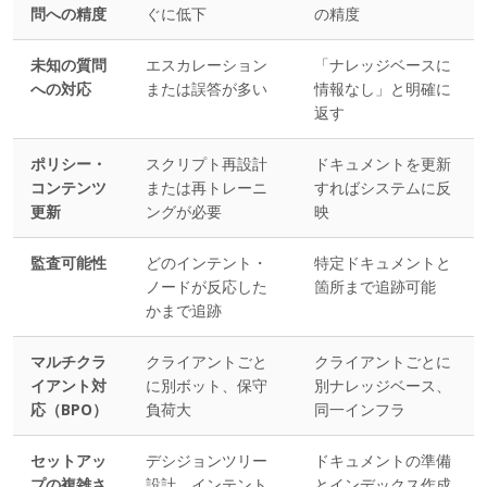
問への精度
ぐに低下
の精度
未知の質問
エスカレーション
「ナレッジベースに
への対応
または誤答が多い
情報なし」と明確に
返す
ポリシー・
スクリプト再設計
ドキュメントを更新
コンテンツ
または再トレーニ
すればシステムに反
更新
ングが必要
映
監査可能性
どのインテント・
特定ドキュメントと
ノードが反応した
箇所まで追跡可能
かまで追跡
マルチクラ
クライアントごと
クライアントごとに
イアント対
に別ボット、保守
別ナレッジベース、
応（BPO）
負荷大
同一インフラ
セットアッ
デシジョンツリー
ドキュメントの準備
プの複雑さ
設計、インテント
とインデックス作成