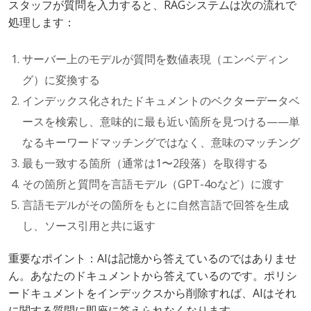
スタッフが質問を入力すると、RAGシステムは次の流れで
処理します：
サーバー上のモデルが質問を数値表現（エンベディン
グ）に変換する
インデックス化されたドキュメントのベクターデータベ
ースを検索し、意味的に最も近い箇所を見つける——単
なるキーワードマッチングではなく、意味のマッチング
最も一致する箇所（通常は1〜2段落）を取得する
その箇所と質問を言語モデル（GPT-4oなど）に渡す
言語モデルがその箇所をもとに自然言語で回答を生成
し、ソース引用と共に返す
重要なポイント：AIは記憶から答えているのではありませ
ん。あなたのドキュメントから答えているのです。ポリシ
ードキュメントをインデックスから削除すれば、AIはそれ
に関する質問に即座に答えられなくなります。