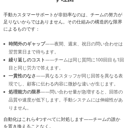
手動カスタマーサポートが非効率なのは、チームの努力が
足りないからではありません。その仕組みの構造的な限界
によるものです：
時間外のギャップ
——夜間、週末、祝日の問い合わせは
翌営業日まで待ちます。
繰り返しのコスト
——チームは同じ質問に100回目も1回
目と同じ労力で答えます。
一貫性のなさ
——異なるスタッフが同じ回答を異なる表
現でし、顧客に伝わる内容に微妙な違いが生じます。
処理能力の限界
——問い合わせ量が急増すると、回答の
品質や速度が低下します。手動システムには伸縮性があ
りません。
自動化はこれら4つすべてに対処します——チームの誰か
を置き換えることなく。